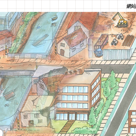
:::
網