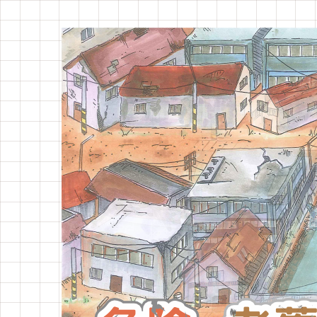
跳
到
主
要
內
容
區
塊