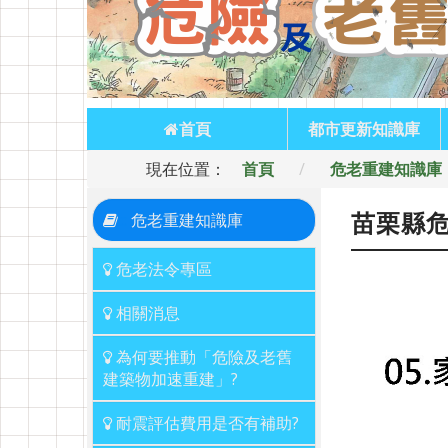
首頁
都市更新知識庫
:::
現在位置：
首頁
危老重建知識庫
:::
危老重建知識庫
苗栗縣危
危老法令專區
相關消息
為何要推動「危險及老舊
建築物加速重建」?
耐震評估費用是否有補助?