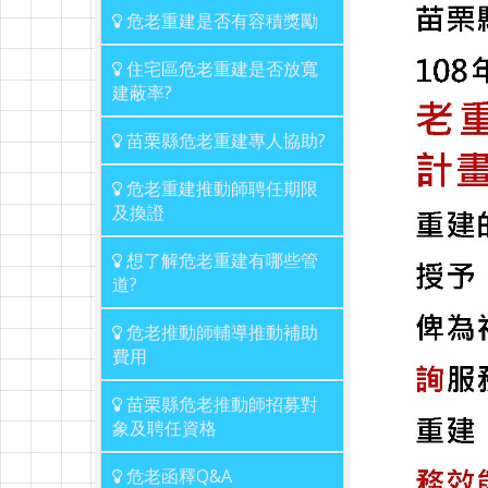
危老重建是否有容積獎勵
住宅區危老重建是否放寬
建蔽率?
苗栗縣危老重建專人協助?
危老重建推動師聘任期限
及換證
想了解危老重建有哪些管
道?
危老推動師輔導推動補助
費用
苗栗縣危老推動師招募對
象及聘任資格
危老函釋Q&A