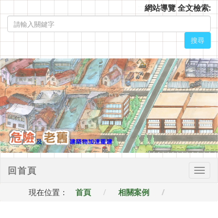
跳
:::
網站導覽
全文檢索:
到
主
要
搜尋
內
容
區
塊
回首頁
Togg
navi
:::
現在位置：
首頁
相關案例